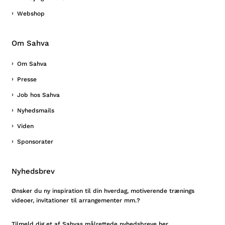
Webshop
Om Sahva
Om Sahva
Presse
Job hos Sahva
Nyhedsmails
Viden
Sponsorater
Nyhedsbrev
Ønsker du ny inspiration til din hverdag, motiverende trænings
videoer, invitationer til arrangementer mm.?
Tilmeld
dig et af Sahvas målrettede nyhedsbreve her.