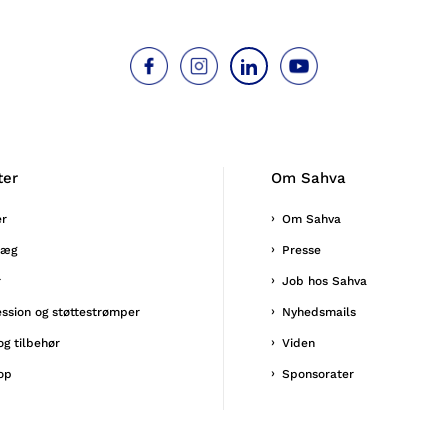
ter
Om Sahva
er
Om Sahva
læg
Presse
r
Job hos Sahva
ssion og støttestrømper
Nyhedsmails
og tilbehør
Viden
op
Sponsorater